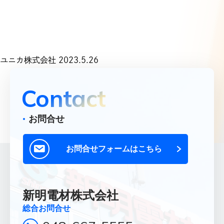
Top
トップ
Products
取扱商品一覧
ユニカ株式会社 2023.5.26
Product List
Contact
取扱メーカー一覧
Office
お問合せ
営業所一覧
About Us
お問合せフォームはこちら
新明電材について
Company
企業情報
新明電材株式会社
Recruit
総合お問合せ
採用情報