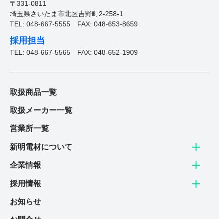
お問合せフォームはこちら
〒331-0811
埼玉県さいたま市北区吉野町2-258-1
TEL: 048-667-5555
FAX: 048-653-8659
採用担当
TEL: 048-667-5565
FAX: 048-652-1909
New graduate
新卒採用
取扱商品一覧
電材業界１位を目指す新明電材で、
取扱メーカー一覧
明るい未来を創造しませんか。
営業所一覧
新明電材について
詳しく見る
企業情報
Career
採用情報
中途採用
お知らせ
これまでの業種・職務経験を問わず、