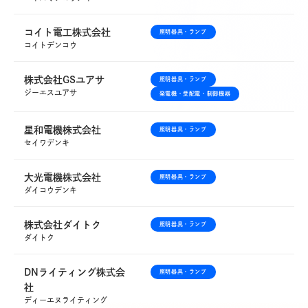
お問合せフォームはこちら
コイト電工株式会社
照明器具・ランプ
コイトデンコウ
株式会社GSユアサ
照明器具・ランプ
New graduate
ジーエスユアサ
発電機・受配電・制御機器
新卒採用
星和電機株式会社
照明器具・ランプ
電材業界１位を目指す新明電材で、
セイワデンキ
明るい未来を創造しませんか。
大光電機株式会社
照明器具・ランプ
ダイコウデンキ
詳しく見る
株式会社ダイトク
照明器具・ランプ
ダイトク
Career
DNライティング株式会
照明器具・ランプ
中途採用
社
これまでの業種・職務経験を問わず、
ディーエヌライティング