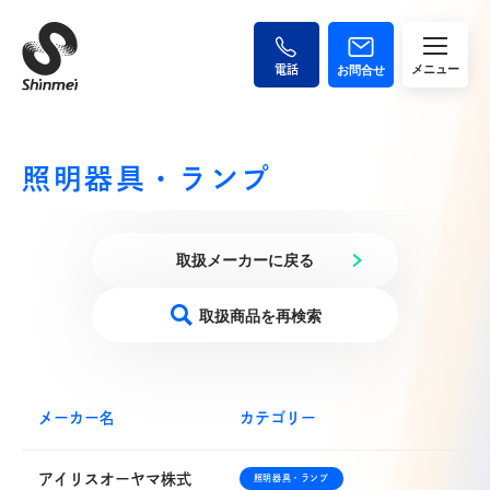
Top
トップ
Products
取扱商品一覧
Product List
照明器具・ランプ
取扱メーカー一覧
Office
取扱メーカーに戻る
営業所一覧
About Us
取扱商品を再検索
新明電材について
Company
企業情報
メーカー名
カテゴリー
Recruit
アイリスオーヤマ株式
照明器具・ランプ
採用情報