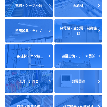
電線・ケーブル類
配管材
発電機・受配電・制御機
照明器具・ランプ
器
架線材・コン柱
避雷設備・アース関係
工具・計測器
弱電関連
空調・換気設備
住宅機器・配線器具