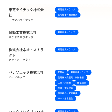
熱意・やる気のある「新たな仲間」を
東芝ライテック株式会
照明器具・ランプ
探しております。
社
住宅機器・配線器具
トウシバライテック
詳しく見る
日動工業株式会社
照明器具・ランプ
ニチドウコウギョウ
株式会社ネオ・ストラ
照明器具・ランプ
クト
ネオ・ストラクト
パナソニック株式会社
配管材
照明器具・ランプ
パナソニック
発電機・受配電・制御機器
工具・計測器
弱電関連
空調・換気設備
住宅機器・配線器具
ＯＡ・家電製品
マックスレイ（ウシオ
照明器具・ランプ