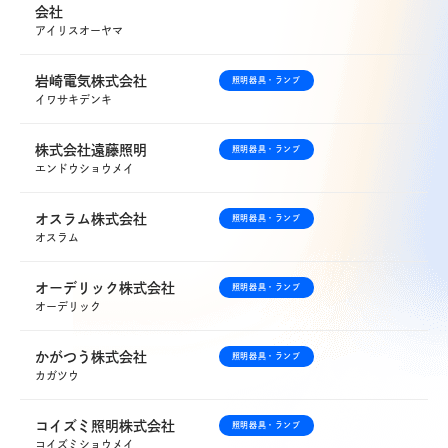
会社
News
アイリスオーヤマ
お知らせ
岩崎電気株式会社
照明器具・ランプ
Contact
イワサキデンキ
お問合せ
株式会社遠藤照明
照明器具・ランプ
エンドウショウメイ
総合お問合せ
オスラム株式会社
照明器具・ランプ
048-667-5555
オスラム
048-653-8659
FAX
オーデリック株式会社
照明器具・ランプ
オーデリック
採用に関するお問合せ
かがつう株式会社
照明器具・ランプ
048-667-5565
カガツウ
コイズミ照明株式会社
照明器具・ランプ
コイズミショウメイ