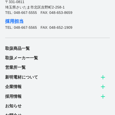
お問合せフォームはこちら
〒331-0811
埼玉県さいたま市北区吉野町2-258-1
TEL: 048-667-5555
FAX: 048-653-8659
採用担当
TEL: 048-667-5565
FAX: 048-652-1909
New graduate
新卒採用
取扱商品一覧
電材業界１位を目指す新明電材で、
取扱メーカー一覧
明るい未来を創造しませんか。
営業所一覧
新明電材について
詳しく見る
企業情報
Career
採用情報
中途採用
お知らせ
これまでの業種・職務経験を問わず、