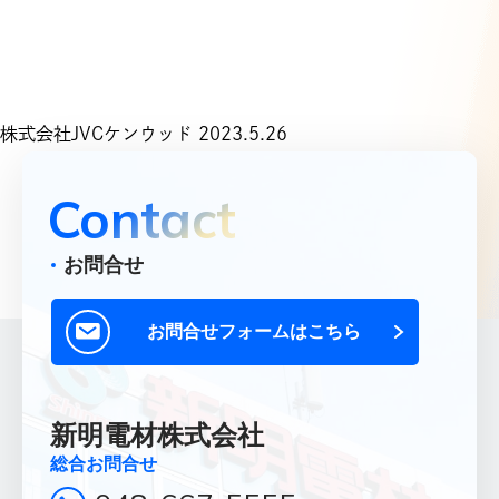
Top
トップ
Products
取扱商品一覧
株式会社JVCケンウッド 2023.5.26
Product List
Contact
取扱メーカー一覧
Office
お問合せ
営業所一覧
About Us
お問合せフォームはこちら
新明電材について
Company
企業情報
新明電材株式会社
Recruit
総合お問合せ
採用情報