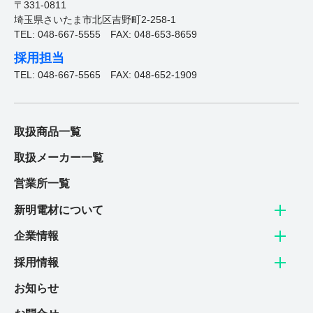
お問合せフォームはこちら
〒331-0811
埼玉県さいたま市北区吉野町2-258-1
TEL: 048-667-5555
FAX: 048-653-8659
採用担当
TEL: 048-667-5565
FAX: 048-652-1909
New graduate
新卒採用
取扱商品一覧
電材業界１位を目指す新明電材で、
取扱メーカー一覧
明るい未来を創造しませんか。
営業所一覧
新明電材について
詳しく見る
企業情報
Career
採用情報
中途採用
お知らせ
これまでの業種・職務経験を問わず、