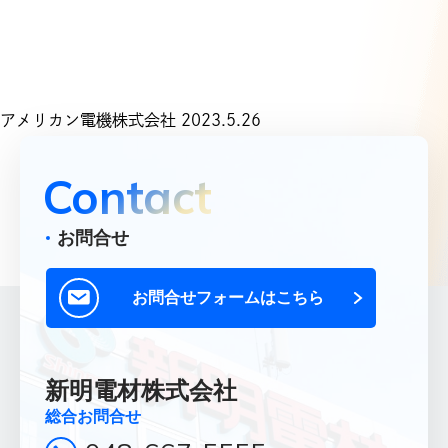
Top
トップ
Products
取扱商品一覧
アメリカン電機株式会社 2023.5.26
Product List
Contact
取扱メーカー一覧
Office
お問合せ
営業所一覧
About Us
お問合せフォームはこちら
新明電材について
Company
企業情報
新明電材株式会社
Recruit
総合お問合せ
採用情報