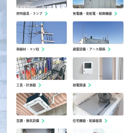
照明器具・ランプ
発電機・受配電・制御機器
架線材・コン柱
避雷設備・アース関係
工具・計測器
弱電関連
空調・換気設備
住宅機器・配線器具