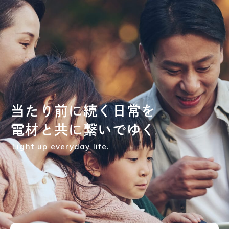
Top
トップ
Products
取扱商品一覧
Product List
取扱メーカー一覧
Office
当
た
り
前
に
続
く
日
常
を
営業所一覧
電
材
と
共
に
繋
い
で
ゆ
く
About Us
Light up everyday life.
新明電材について
Company
企業情報
Recruit
採用情報