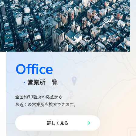
お問合せフォームはこちら
New graduate
新卒採用
電材業界１位を目指す新明電材で、
O
f
f
i
c
e
明るい未来を創造しませんか。
営業所一覧
詳しく見る
全国約90箇所の拠点から
お近くの営業所を検索できます。
Career
中途採用
詳しく見る
これまでの業種・職務経験を問わず、