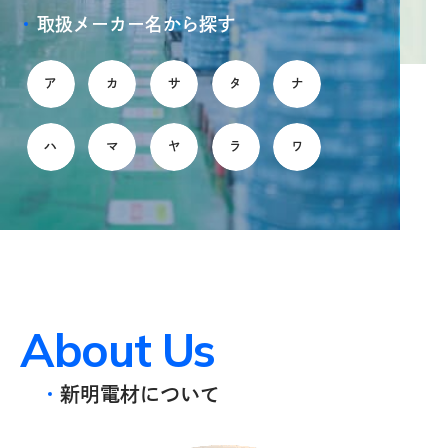
取扱メーカー名から探す
ア
カ
サ
タ
ナ
ハ
マ
ヤ
ラ
ワ
A
b
o
u
t
U
s
新明電材について