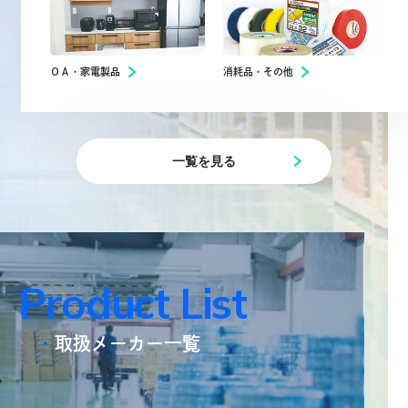
ＯＡ・家電製品
消耗品・その他
一覧を見る
P
r
o
d
u
c
t
L
i
s
t
取扱メーカー一覧