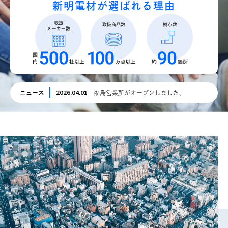
新明電材が選ばれる理由
News
お知らせ
Contact
お問合せ
2026.04.01
ニュース
福島営業所がオープンしました。
総合お問合せ
048-667-5555
048-653-8659
FAX
採用に関するお問合せ
048-667-5565