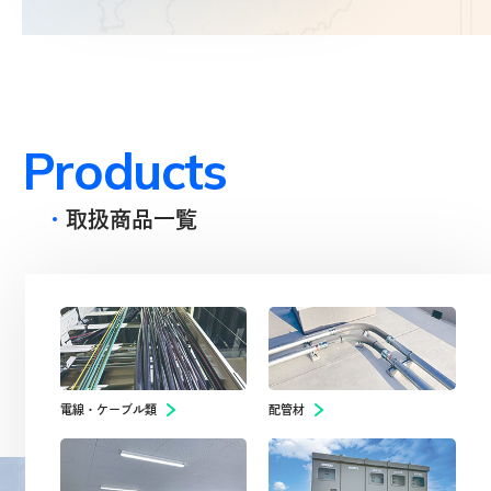
熱意・やる気のある「新たな仲間」を
探しております。
詳しく見る
P
r
o
d
u
c
t
s
取扱商品一覧
電線・ケーブル類
配管材