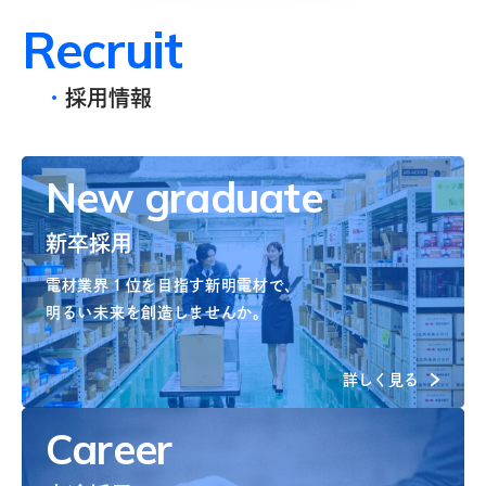
R
e
c
r
u
i
t
採用情報
New graduate
新卒採用
電材業界１位を目指す新明電材で、
明るい未来を創造しませんか。
詳しく見る
Career