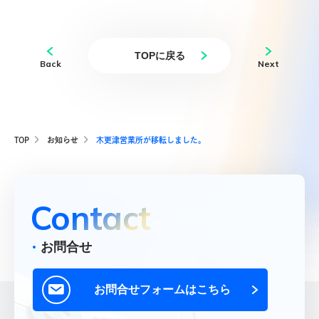
News
お知らせ
TOPに戻る
Back
Next
Contact
お問合せ
TOP
お知らせ
木更津営業所が移転しました。
総合お問合せ
048-667-5555
048-653-8659
FAX
Contact
採用に関するお問合せ
お問合せ
048-667-5565
お問合せフォームはこちら