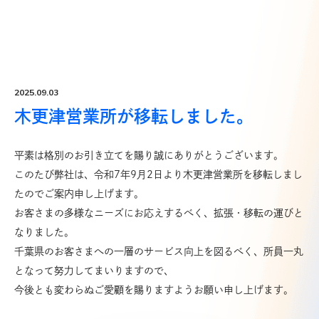
Top
トップ
Products
取扱商品一覧
2025.09.03
Product List
木更津営業所が移転しました。
取扱メーカー一覧
Office
平素は格別のお引き立てを賜り誠にありがとうございます。
営業所一覧
このたび弊社は、令和7年9月2日より木更津営業所を移転しまし
たのでご案内申し上げます。
About Us
お客さまの多様なニーズにお応えするべく、拡張・移転の運びと
新明電材について
なりました。
Company
千葉県のお客さまへの一層のサービス向上を図るべく、所員一丸
企業情報
となって努力してまいりますので、
今後とも変わらぬご愛顧を賜りますようお願い申し上げます。
Recruit
採用情報