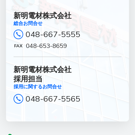
お問合せフォームはこちら
新明電材株式会社
総合お問合せ
048-667-5555
New graduate
048-653-8659
新卒採用
電材業界１位を目指す新明電材で、
新明電材株式会社
明るい未来を創造しませんか。
採用担当
採用に関するお問合せ
詳しく見る
048-667-5565
Career
中途採用
これまでの業種・職務経験を問わず、