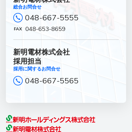
お問合せフォームはこちら
総合お問合せ
048-667-5555
048-653-8659
New graduate
新卒採用
新明電材株式会社
電材業界１位を目指す新明電材で、
採用担当
明るい未来を創造しませんか。
採用に関するお問合せ
048-667-5565
詳しく見る
Career
中途採用
これまでの業種・職務経験を問わず、