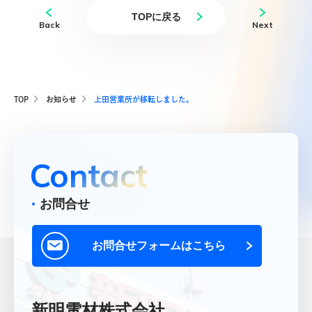
TOPに戻る
News
Back
Next
お知らせ
Contact
お問合せ
TOP
お知らせ
上田営業所が移転しました。
総合お問合せ
048-667-5555
Contact
048-653-8659
FAX
お問合せ
採用に関するお問合せ
お問合せフォームはこちら
048-667-5565
新明電材株式会社