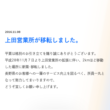
Top
トップ
Products
取扱商品一覧
2016.11.08
Product List
上田営業所が移転しました。
取扱メーカー一覧
Office
平素は格別のお引き立てを賜り誠にありがとうございます。
営業所一覧
平成28年11月７日より上田営業所の拡張に伴い、2kmほど移動
した場所に新築･移転しました。
About Us
長野県のお客様への一層のサービス向上を図るべく、所員一丸と
新明電材について
なって努力してまいりますので、
Company
どうぞ宜しくお願い申し上げます。
企業情報
Recruit
採用情報