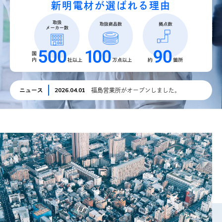
新明電材が選ばれる理由
News
お知らせ
Contact
お問合せ
2026.04.01
ニュース
福島営業所がオープンしました。
総合お問合せ
048-667-5555
048-653-8659
FAX
採用に関するお問合せ
048-667-5565