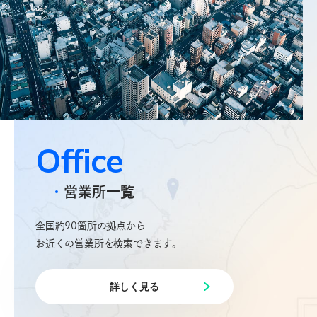
お問合せフォームはこちら
New graduate
新卒採用
電材業界１位を目指す新明電材で、
O
f
f
i
c
e
明るい未来を創造しませんか。
営業所一覧
詳しく見る
全国約90箇所の拠点から
お近くの営業所を検索できます。
Career
中途採用
詳しく見る
これまでの業種・職務経験を問わず、