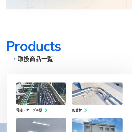
熱意・やる気のある「新たな仲間」を
探しております。
詳しく見る
P
r
o
d
u
c
t
s
取扱商品一覧
電線・ケーブル類
配管材