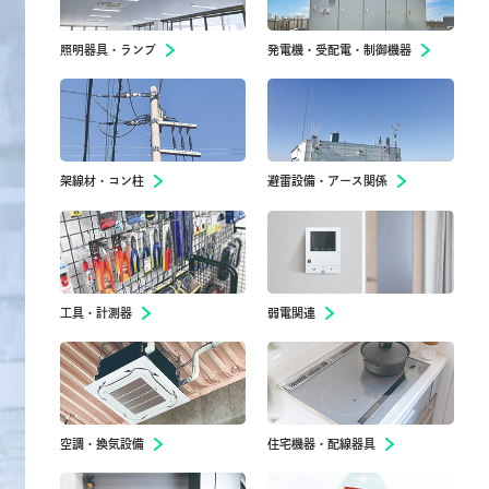
照明器具・ランプ
発電機・受配電・制御機器
架線材・コン柱
避雷設備・アース関係
工具・計測器
弱電関連
空調・換気設備
住宅機器・配線器具