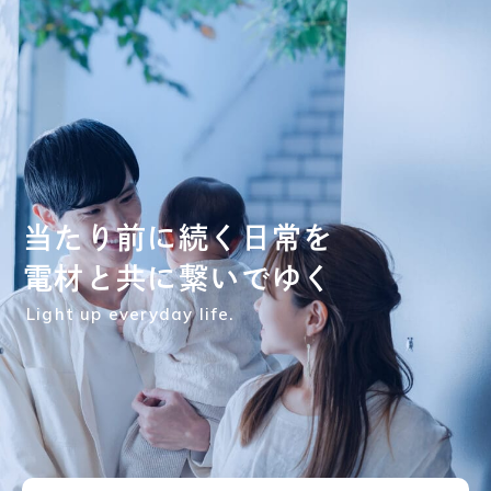
Top
トップ
Products
取扱商品一覧
Product List
取扱メーカー一覧
Office
当
た
り
前
に
続
く
日
常
を
営業所一覧
電
材
と
共
に
繋
い
で
ゆ
く
About Us
Light up everyday life.
新明電材について
Company
企業情報
Recruit
採用情報