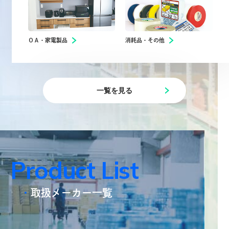
ＯＡ・家電製品
消耗品・その他
一覧を見る
P
r
o
d
u
c
t
L
i
s
t
取扱メーカー一覧