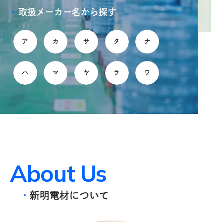
取扱メーカー名から探す
ア
カ
サ
タ
ナ
ハ
マ
ヤ
ラ
ワ
A
b
o
u
t
U
s
新明電材について