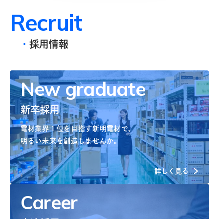
R
e
c
r
u
i
t
採用情報
New graduate
新卒採用
電材業界１位を目指す新明電材で、
明るい未来を創造しませんか。
詳しく見る
Career